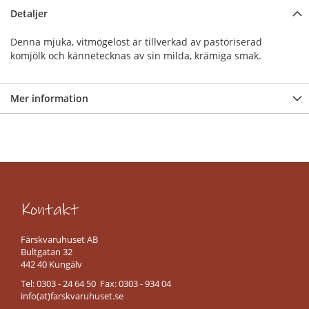
Detaljer
R
ö
Denna mjuka, vitmögelost är tillverkad av pastöriserad
k
komjölk och kännetecknas av sin milda, krämiga smak.
t
s
k
Mer information
i
n
k
a
l
ö
s
v
Kontakt
i
k
t
Färskvaruhuset AB
Bultgatan 32
L
442 40 Kungälv
u
Tel: 0303 - 24 64 50 Fax: 0303 - 934 04
f
info(at)farskvaruhuset.se
t