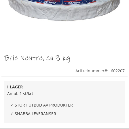
ö
s
v
i
k
t
K
o
k
Brie Neutre, ca 3 kg
Hoppa
t
till
s
k
början
Artikelnummer
602207
i
av
n
bildgalleriet
k
I LAGER
a
Antal: 1 st/krt
l
ö
✓ STORT UTBUD AV PRODUKTER
s
v
✓ SNABBA LEVERANSER
i
k
t