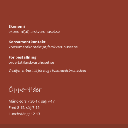
t
o
.
r
k
a
Ekonomi
d
ekonomi(at)farskvaruhuset.se
s
k
Konsumentkontakt
i
konsumentkontakt(at)farskvaruhuset.se
n
k
För beställning
a
order(at)farskvaruhuset.se
l
Vi säljer enbart till företag i livsmedelsbranschen
ö
s
v
Öppettider
i
k
t
Månd-tors 7.30-17, sälj 7-17
Fred 8-15, sälj 7-15
K
Lunchstängt 12-13
a
l
l