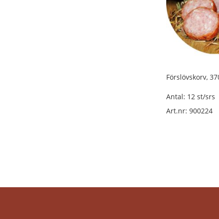
Grillkorv
lösvikt
Rökt
korv
packad
Chark
packad
Förslövskorv, 37
Vardagskorv
packad
Antal: 12 st/srs
Kryddkorv
Art.nr: 900224
packad
Färskkorv
packad
Rökt
korv
packad
Salami
packad
Ölkorv