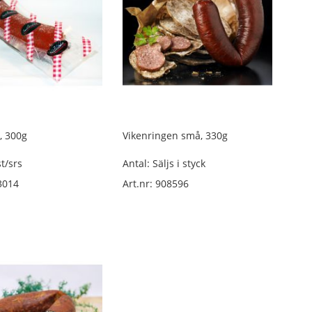
, 300g
Vikenringen små, 330g
st/srs
Antal: Säljs i styck
3014
Art.nr: 908596