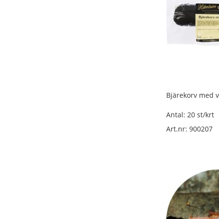
lösvikt
Övrig
lufttorkad
deli
lösvikt
Övrig
deli
lösvikt
Bjärekorv med vi
Salami
lösvikt
Antal: 20 st/krt
Medwurst/påläggskorv
Art.nr: 900207
lösvikt
Pastej/paté/sylta
lösvikt
Kalkon/kyckling/fågel
lösvikt
Ölkorv
lösvikt