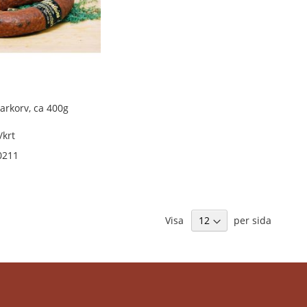
rkorv, ca 400g
/krt
0211
Visa
per sida