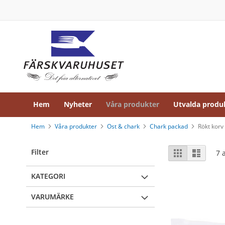
Hem
Hoppa
Nyheter
till
innehållet
Våra
produkter
Ost
&
chark
Chark
lösvikt
Hem
Nyheter
Våra produkter
Utvalda produ
Kokt
skinka
lösvikt
Hem
Våra produkter
Ost & chark
Chark packad
Rökt korv
Rökt
Visa
skinka
Filter
Rutnät
Listvy
7
a
som
lösvikt
Lufttorkad
KATEGORI
skinka
lösvikt
VARUMÄRKE
Kallrökt
skinka