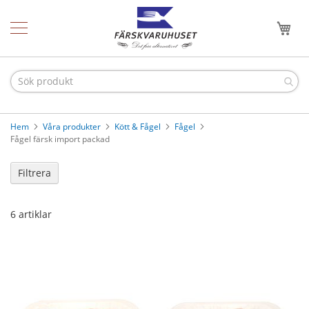
Hoppa
Hem
till
Min
innehållet
Nyheter
Våra
produkter
O
s
Hem
Våra produkter
Kött & Fågel
Fågel
t
Fågel färsk import packad
&
c
h
Filtrera
a
r
k
6
artiklar
C
h
a
r
k
l