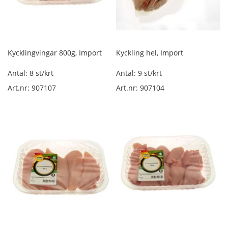
R
ö
k
t
Kycklingvingar 800g, Import
Kyckling hel, Import
s
k
Antal: 8 st/krt
Antal: 9 st/krt
i
n
Art.nr: 907107
Art.nr: 907104
k
a
l
ö
s
v
i
k
t
L
u
f
t