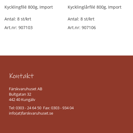
t
Kycklingfilé 800g, Import
Kycklinglårfilé 800g, Import
o
r
Antal: 8 st/krt
Antal: 8 st/krt
k
a
Art.nr: 907103
Art.nr: 907106
d
s
k
i
n
k
a
l
Kontakt
ö
s
v
Färskvaruhuset AB
i
Bultgatan 32
k
442 40 Kungälv
t
Tel: 0303 - 24 64 50 Fax: 0303 - 934 04
info(at)farskvaruhuset.se
K
a
l
l