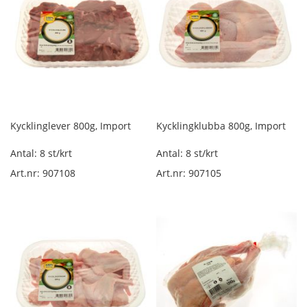
ö
s
v
i
k
t
K
o
k
Kycklinglever 800g, Import
Kycklingklubba 800g, Import
t
s
Antal: 8 st/krt
Antal: 8 st/krt
k
Art.nr: 907108
Art.nr: 907105
i
n
k
a
l
ö
s
v
i
k
t