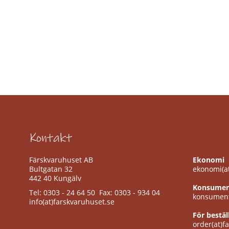
lösvikt
Övrig
lufttorkad
deli
lösvikt
Övrig
deli
lösvikt
Salami
lösvikt
Medwurst/påläggskorv
Kontakt
.
lösvikt
Pastej/paté/sylta
Färskvaruhuset AB
Ekonomi
lösvikt
Bultgatan 32
ekonomi(at
442 40 Kungälv
Kalkon/kyckling/fågel
Konsumen
lösvikt
Tel: 0303 - 24 64 50 Fax: 0303 - 934 04
konsument
info(at)farskvaruhuset.se
Ölkorv
lösvikt
För bestäl
order(at)f