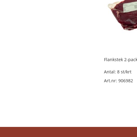
lösvikt
Övrig
lufttorkad
deli
lösvikt
Övrig
deli
lösvikt
Flankstek 2-pac
Salami
lösvikt
Antal: 8 st/krt
Medwurst/påläggskorv
Art.nr: 906982
lösvikt
Pastej/paté/sylta
lösvikt
Kalkon/kyckling/fågel
lösvikt
Ölkorv
lösvikt