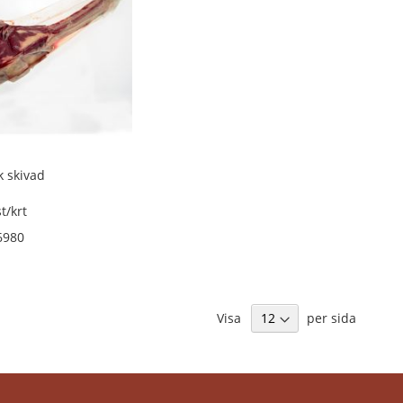
 skivad
t/krt
6980
Visa
per sida