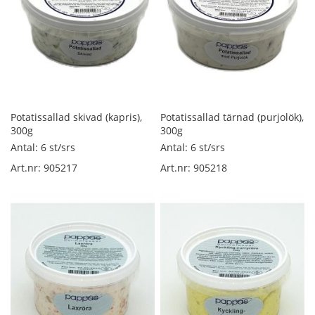
ö
s
v
i
k
t
K
o
Potatissallad skivad (kapris),
Potatissallad tärnad (purjolök),
k
300g
300g
t
Antal: 6 st/srs
Antal: 6 st/srs
s
k
Art.nr: 905217
Art.nr: 905218
i
n
k
a
l
ö
s
v
i
k
t