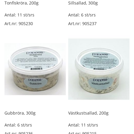
t
Tonfiskröra, 200g
Sillsallad, 300g
o
r
Antal: 11 st/srs
Antal: 6 st/srs
k
Art.nr: 905230
Art.nr: 905237
a
d
s
k
i
n
k
a
l
ö
s
v
i
k
t
Gubbröra, 300g
Västkustsallad, 200g
K
a
Antal: 6 st/srs
Antal: 11 st/srs
l
l
Art.nr: 905236
Art.nr: 905215