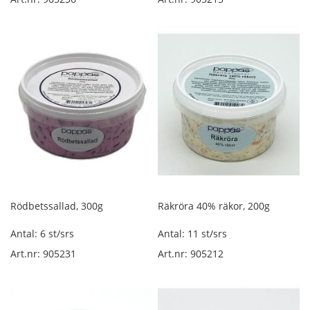
r
ö
k
t
s
k
i
n
k
a
l
ö
s
v
i
Rödbetssallad, 300g
Räkröra 40% räkor, 200g
k
t
Antal: 6 st/srs
Antal: 11 st/srs
Ö
Art.nr: 905231
Art.nr: 905212
v
r
i
g