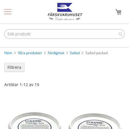
Hoppa
Hem
till
Min
innehållet
Nyheter
Våra
produkter
O
s
Hem
Våra produkter
Färdigmat
Sallad
Sallad packad
t
&
c
Filtrera
h
a
r
Artiklar
1
-
12
av
19
k
C
h
a
r
k
l