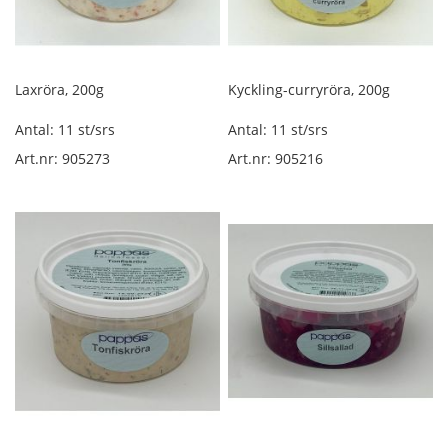
R
ö
k
Laxröra, 200g
Kyckling-curryröra, 200g
t
s
Antal: 11 st/srs
Antal: 11 st/srs
k
i
Art.nr: 905273
Art.nr: 905216
n
k
a
l
ö
s
v
i
k
t
L
u
f
t