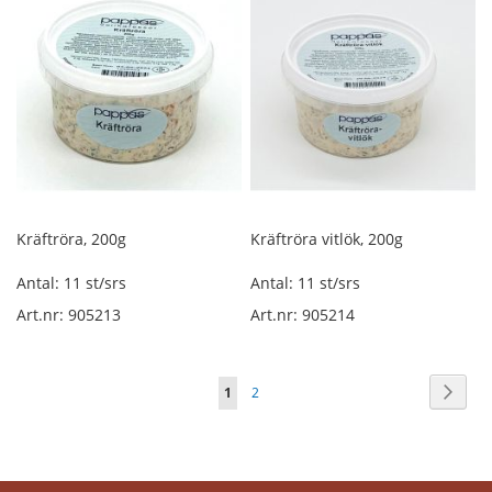
l
u
f
t
t
o
r
k
a
d
d
e
Kräftröra, 200g
Kräftröra vitlök, 200g
l
i
Antal: 11 st/srs
Antal: 11 st/srs
l
Art.nr: 905213
Art.nr: 905214
ö
s
v
i
Sida
Sida
Nästa
You're
Sida
1
2
k
t
currently
reading
Ö
v
page