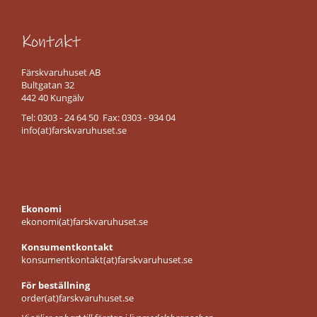
r
i
g
Kontakt
d
e
Färskvaruhuset AB
l
Bultgatan 32
i
442 40 Kungälv
l
Tel: 0303 - 24 64 50 Fax: 0303 - 934 04
ö
info(at)farskvaruhuset.se
s
v
i
k
.
t
Ekonomi
S
ekonomi(at)farskvaruhuset.se
a
l
Konsumentkontakt
a
konsumentkontakt(at)farskvaruhuset.se
m
i
För beställning
l
order(at)farskvaruhuset.se
ö