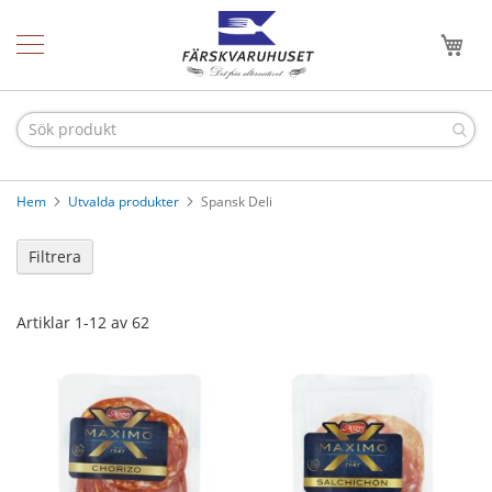
Hoppa
Hem
till
Min
innehållet
Nyheter
Våra
produkter
O
s
Hem
Utvalda produkter
Spansk Deli
t
&
c
Filtrera
h
a
r
Artiklar
1
-
12
av
62
k
C
h
a
r
k
l