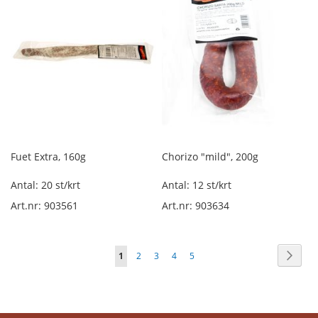
l
u
f
t
t
o
r
k
a
d
d
e
Fuet Extra, 160g
Chorizo "mild", 200g
l
i
Antal: 20 st/krt
Antal: 12 st/krt
l
Art.nr: 903561
Art.nr: 903634
ö
s
v
i
Sida
Sida
Nästa
You're
Sida
Sida
Sida
Sida
1
2
3
4
5
k
t
currently
reading
Ö
v