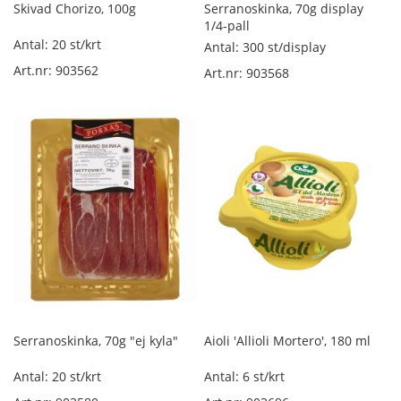
t
Skivad Chorizo, 100g
Serranoskinka, 70g display
o
1/4-pall
r
Antal: 20 st/krt
Antal: 300 st/display
k
Art.nr: 903562
Art.nr: 903568
a
d
s
k
i
n
k
a
l
ö
s
v
i
k
t
Serranoskinka, 70g "ej kyla"
Aioli 'Allioli Mortero', 180 ml
K
a
Antal: 20 st/krt
Antal: 6 st/krt
l
l