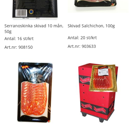
R
ö
k
Serranoskinka skivad 10 mån,
Skivad Salchichon, 100g
t
50g
s
Antal: 20 st/krt
Antal: 16 st/krt
k
i
Art.nr: 903633
Art.nr: 908150
n
k
a
l
ö
s
v
i
k
t
L
u
f
t