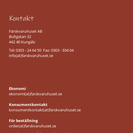
page
r
i
g
Kontakt
d
e
Färskvaruhuset AB
l
Bultgatan 32
i
442 40 Kungälv
l
ö
Tel: 0303 - 24 64 50 Fax: 0303 - 934 04
s
info(at)farskvaruhuset.se
v
i
k
.
t
Ekonomi
S
ekonomi(at)farskvaruhuset.se
a
l
Konsumentkontakt
a
konsumentkontakt(at)farskvaruhuset.se
m
i
För beställning
l
order(at)farskvaruhuset.se
ö