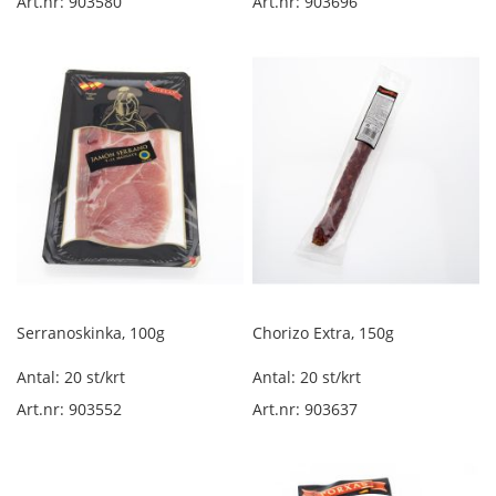
Art.nr: 903580
Art.nr: 903696
r
ö
k
t
s
k
i
n
k
a
l
ö
s
v
i
Serranoskinka, 100g
Chorizo Extra, 150g
k
t
Antal: 20 st/krt
Antal: 20 st/krt
Ö
Art.nr: 903552
Art.nr: 903637
v
r
i
g