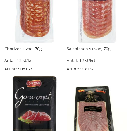
ö
s
v
i
k
t
K
o
Chorizo skivad, 70g
Salchichon skivad, 70g
k
t
Antal: 12 st/krt
Antal: 12 st/krt
s
Art.nr: 908153
Art.nr: 908154
k
i
n
k
a
l
ö
s
v
i
k
t