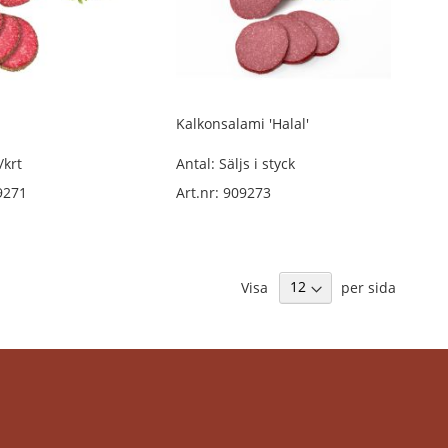
Kalkonsalami 'Halal'
/krt
Antal: Säljs i styck
9271
Art.nr: 909273
Visa
per sida