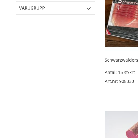
lösvikt
VARUGRUPP
Övrig
lufttorkad
deli
lösvikt
Övrig
deli
lösvikt
Schwarzwalders
Salami
lösvikt
Antal: 15 st/krt
Medwurst/påläggskorv
Art.nr: 908330
lösvikt
Pastej/paté/sylta
lösvikt
Kalkon/kyckling/fågel
lösvikt
Ölkorv
lösvikt