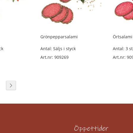
Grönpepparsalami
Örtsalami
ck
Antal: Säljs i styck
Antal: 3 st
Art.nr: 909269
Art.nr: 90
reading page
ida
Sida
Nästa
Öppettider