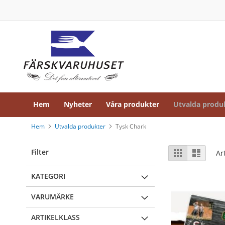
Hem
Hoppa
Nyheter
till
innehållet
Våra
produkter
Ost
&
chark
Chark
lösvikt
Hem
Nyheter
Våra produkter
Utvalda produ
Kokt
skinka
lösvikt
Hem
Utvalda produkter
Tysk Chark
Rökt
Visa
skinka
Filter
Rutnät
Listvy
Ar
som
lösvikt
Lufttorkad
KATEGORI
skinka
lösvikt
VARUMÄRKE
Kallrökt
ARTIKELKLASS
skinka