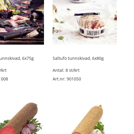
tunnskivad, 6x75g
Saltufo tunnskivad, 6x80g
/krt
Antal: 8 st/krt
1008
Art.nr: 901050