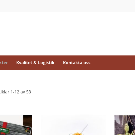
kter
Kvalitet & Logistik
Kontakta oss
tiklar
1
-
12
av
53