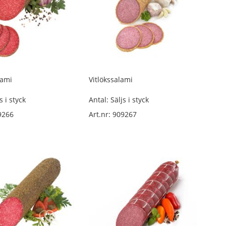
lami
Vitlökssalami
s i styck
Antal: Säljs i styck
9266
Art.nr: 909267