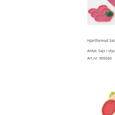
Grillkorv
lösvikt
Rökt
korv
packad
Chark
packad
Hjärtformad Sal
Vardagskorv
packad
Antal: Säjs i sty
Kryddkorv
Art.nr: 909260
packad
Färskkorv
packad
Rökt
korv
packad
Salami
packad
Ölkorv