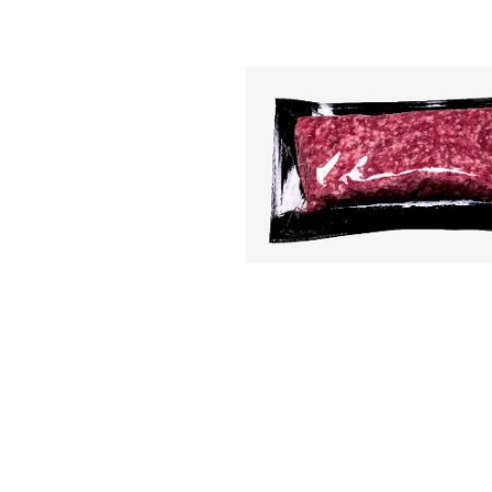
lösvikt
Övrig
lufttorkad
deli
lösvikt
Övrig
deli
lösvikt
Salami
lösvikt
Medwurst/påläggskorv
lösvikt
Pastej/paté/sylta
lösvikt
Kalkon/kyckling/fågel
lösvikt
Ölkorv
lösvikt