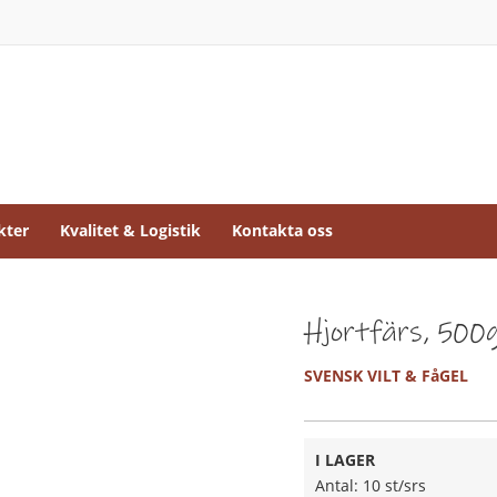
kter
Kvalitet & Logistik
Kontakta oss
Hjortfärs, 500
SVENSK VILT & FåGEL
I LAGER
Antal: 10 st/srs