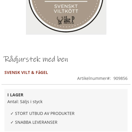
ö
s
v
i
k
t
K
o
k
Rådjurstek med ben
Hoppa
t
till
s
k
början
SVENSK VILT & FåGEL
i
av
Artikelnummer
909856
n
bildgalleriet
k
a
I LAGER
l
Antal: Säljs i styck
ö
s
✓ STORT UTBUD AV PRODUKTER
v
i
✓ SNABBA LEVERANSER
k
t