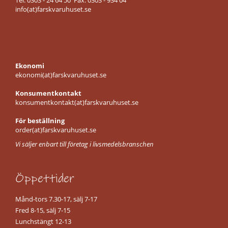
Tel: 0303 - 24 64 50 Fax: 0303 - 934 04
t
info(at)farskvaruhuset.se
o
r
k
.
a
d
s
Ekonomi
k
ekonomi(at)farskvaruhuset.se
i
n
Konsumentkontakt
k
konsumentkontakt(at)farskvaruhuset.se
a
l
För beställning
ö
order(at)farskvaruhuset.se
s
Vi säljer enbart till företag i livsmedelsbranschen
v
i
k
Öppettider
t
K
Månd-tors 7.30-17, sälj 7-17
a
Fred 8-15, sälj 7-15
l
Lunchstängt 12-13
l